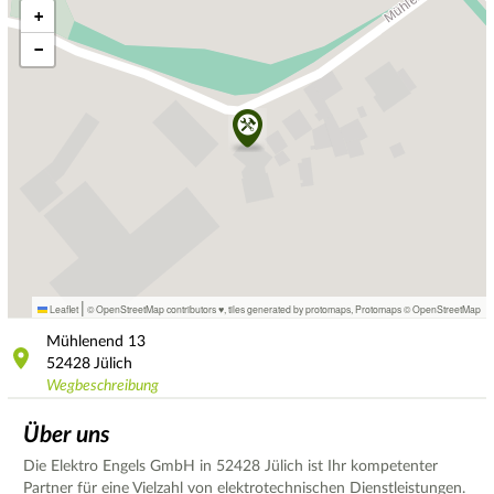
+
−
|
Leaflet
© OpenStreetMap contributors ♥,
tiles generated by protomaps
,
Protomaps
©
OpenStreetMap
Mühlenend
13
52428
Jülich
Wegbeschreibung
Über uns
Die Elektro Engels GmbH in 52428 Jülich ist Ihr kompetenter
Partner für eine Vielzahl von elektrotechnischen Dienstleistungen.