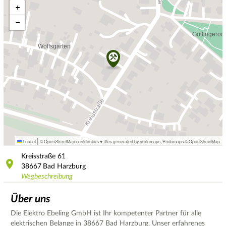
+
−
|
Leaflet
© OpenStreetMap contributors ♥,
tiles generated by protomaps
,
Protomaps
©
OpenStreetMap
Kreisstraße
61
38667
Bad Harzburg
Wegbeschreibung
Über uns
Die Elektro Ebeling GmbH ist Ihr kompetenter Partner für alle
elektrischen Belange in 38667 Bad Harzburg. Unser erfahrenes