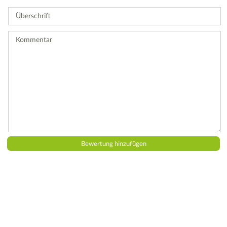
Sie
Überschrift
eine
Bewertung
ab.
Kommentar