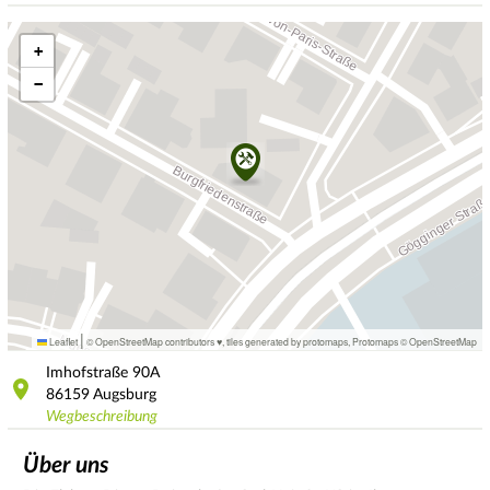
+
−
|
Leaflet
© OpenStreetMap contributors ♥,
tiles generated by protomaps
,
Protomaps
©
OpenStreetMap
Imhofstraße
90A
86159
Augsburg
Wegbeschreibung
Über uns