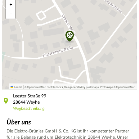
+
−
|
Leaflet
© OpenStreetMap contributors ♥,
tiles generated by protomaps
,
Protomaps
©
OpenStreetMap
Leester Straße
99
28844
Weyhe
Wegbeschreibung
Über uns
Die Elektro-Brünjes GmbH & Co. KG ist Ihr kompetenter Partner
für alle Belange rund um Elektrotechnik in 28844 Weyhe. Unser