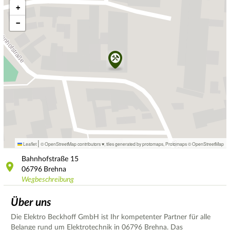
+
−
|
Leaflet
© OpenStreetMap contributors ♥,
tiles generated by protomaps
,
Protomaps
©
OpenStreetMap
Bahnhofstraße
15
06796
Brehna
Wegbeschreibung
Über uns
Die Elektro Beckhoff GmbH ist Ihr kompetenter Partner für alle
Belange rund um Elektrotechnik in 06796 Brehna. Das