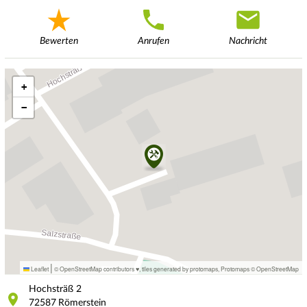
Bewerten
Anrufen
Nachricht
+
−
|
Leaflet
© OpenStreetMap contributors ♥,
tiles generated by protomaps
,
Protomaps
©
OpenStreetMap
Hochsträß
2
72587
Römerstein