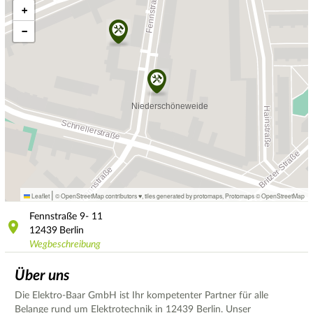
+
−
|
Leaflet
© OpenStreetMap contributors ♥,
tiles generated by protomaps
,
Protomaps
©
OpenStreetMap
Fennstraße
9- 11
12439
Berlin
Wegbeschreibung
Über uns
Die Elektro-Baar GmbH ist Ihr kompetenter Partner für alle
Belange rund um Elektrotechnik in 12439 Berlin. Unser