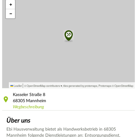
+
−
|
Leaflet
© OpenStreetMap contributors ♥,
tiles generated by protomaps
,
Protomaps
©
OpenStreetMap
Kasseler Straße
8
68305
Mannheim
Wegbeschreibung
Über uns
Ebi Hausverwaltung bietet als Handwerksbetrieb in 68305
Mannheim folgende Dienstleistungen an: Entsorgungsdienst,