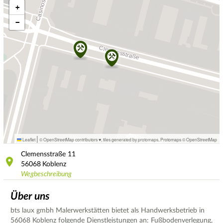
+
−
|
Leaflet
© OpenStreetMap contributors ♥,
tiles generated by protomaps
,
Protomaps
©
OpenStreetMap
Clemensstraße
11
56068
Koblenz
Wegbeschreibung
Über uns
bts laux gmbh Malerwerkstätten bietet als Handwerksbetrieb in
56068 Koblenz folgende Dienstleistungen an: Fußbodenverlegung,