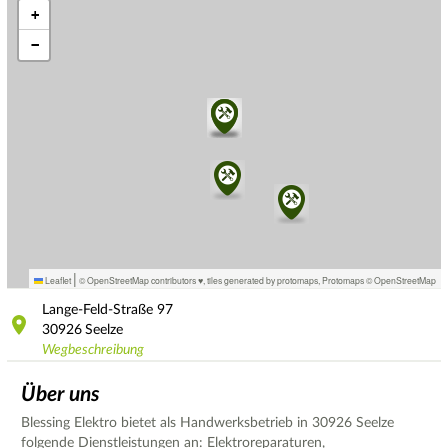
+
−
|
Leaflet
© OpenStreetMap contributors ♥,
tiles generated by protomaps
,
Protomaps
©
OpenStreetMap
Lange-Feld-Straße
97
30926
Seelze
Wegbeschreibung
Über uns
Blessing Elektro bietet als Handwerksbetrieb in 30926 Seelze
folgende Dienstleistungen an: Elektroreparaturen,