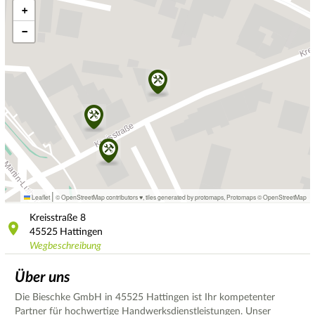
+
−
|
Leaflet
© OpenStreetMap contributors ♥,
tiles generated by protomaps
,
Protomaps
©
OpenStreetMap
Kreisstraße
8
45525
Hattingen
Wegbeschreibung
Über uns
Die Bieschke GmbH in 45525 Hattingen ist Ihr kompetenter
Partner für hochwertige Handwerksdienstleistungen. Unser