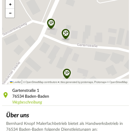
+
−
|
Leaflet
© OpenStreetMap contributors ♥,
tiles generated by protomaps
,
Protomaps
©
OpenStreetMap
Gartenstraße
1
76534
Baden-Baden
Wegbeschreibung
Über uns
Bernhard Knopf Malerfachbetrieb bietet als Handwerksbetrieb in
76534 Baden-Baden folgende Dienstleistungen an: