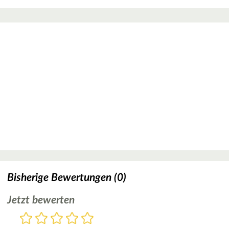
Bisherige Bewertungen (0)
Jetzt bewerten
Bewertung
1
2
3
4
5
Stern
Sterne
Sterne
Sterne
Sterne