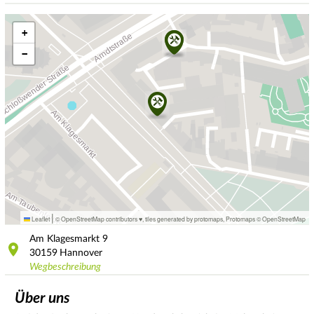
+
−
|
Leaflet
© OpenStreetMap contributors ♥,
tiles generated by protomaps
,
Protomaps
©
OpenStreetMap
Am Klagesmarkt
9
30159
Hannover
Wegbeschreibung
Über uns