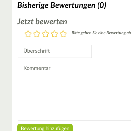
Bisherige Bewertungen (0)
Jetzt bewerten
Bewertung
Bitte geben Sie eine Bewertung ab
1
2
3
4
5
Stern
Sterne
Sterne
Sterne
Sterne
Überschrift
Kommentar