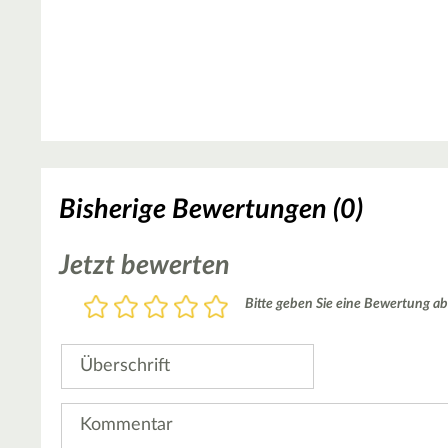
Bisherige Bewertungen (0)
Jetzt bewerten
Bewertung
Bitte geben Sie eine Bewertung ab
1
2
3
4
5
Stern
Sterne
Sterne
Sterne
Sterne
Überschrift
Kommentar