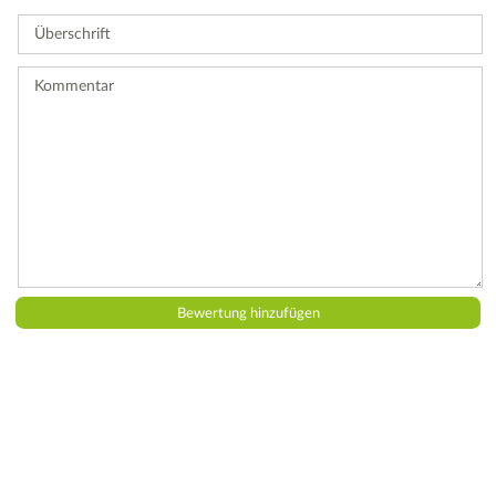
Sie
Überschrift
eine
Bewertung
ab.
Kommentar