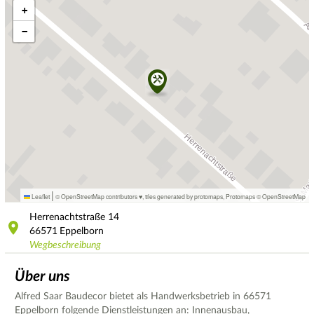
+
−
|
Leaflet
© OpenStreetMap contributors ♥,
tiles generated by protomaps
,
Protomaps
©
OpenStreetMap
Herrenachtstraße
14
66571
Eppelborn
Wegbeschreibung
Über uns
Alfred Saar Baudecor bietet als Handwerksbetrieb in 66571
Eppelborn folgende Dienstleistungen an: Innenausbau,