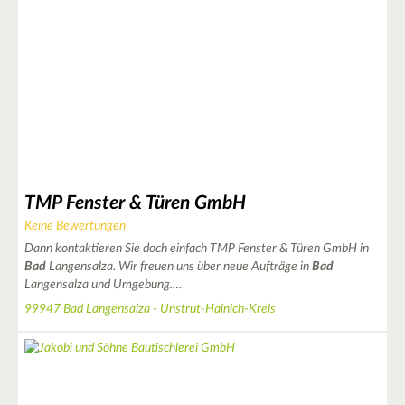
2
4
3
7
TMP Fenster & Türen GmbH
Keine Bewertungen
Dann kontaktieren Sie doch einfach TMP Fenster & Türen GmbH in
4
Bad
Langensalza. Wir freuen uns über neue Aufträge in
Bad
Langensalza und Umgebung.…
99947 Bad Langensalza - Unstrut-Hainich-Kreis
3