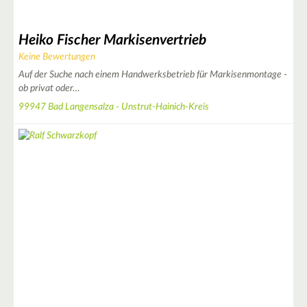
4
Heiko Fischer Markisenvertrieb
4
Keine Bewertungen
Auf der Suche nach einem Handwerksbetrieb für Markisenmontage -
ob privat oder…
3
99947 Bad Langensalza - Unstrut-Hainich-Kreis
2
2
|
Leaflet
© OpenStreetMap contributors ♥,
tiles generated by protomaps
,
Protomaps
©
OpenStreetMap