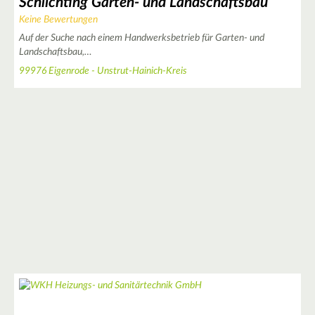
Schlichting Garten- und Landschaftsbau
Keine Bewertungen
Auf der Suche nach einem Handwerksbetrieb für Garten- und
2
Landschaftsbau,…
3
99976 Eigenrode - Unstrut-Hainich-Kreis
2
2
5