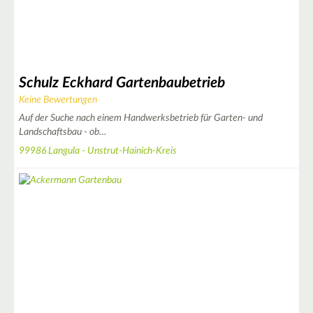
Schulz Eckhard Gartenbaubetrieb
Keine Bewertungen
Auf der Suche nach einem Handwerksbetrieb für Garten- und
Landschaftsbau - ob…
99986 Langula - Unstrut-Hainich-Kreis
|
Leaflet
© OpenStreetMap contributors ♥,
tiles generated by protomaps
,
Protomaps
©
OpenStreetMap