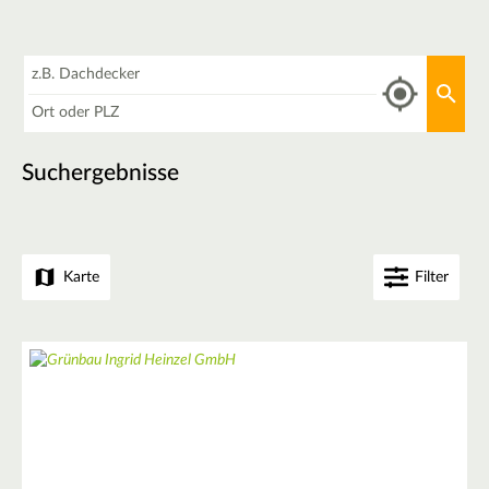
Was
Aktu
Wo
Suchergebnisse
Karte
Filter
+
−