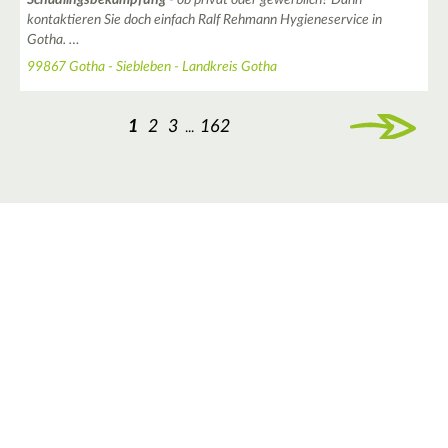
Schädlingsbekämpfung
- ob privat oder gewerblich? Dann
kontaktieren Sie doch einfach Ralf Rehmann Hygieneservice in
Gotha. …
99867 Gotha - Siebleben - Landkreis Gotha
1
2
3
162
...