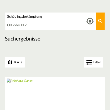
Was
Aktu
Wo
Suchergebnisse
Karte
Filter
+
−