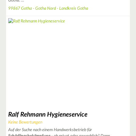
Gotha. …
99867 Gotha - Gotha Nord - Landkreis Gotha
|
Leaflet
© OpenStreetMap contributors ♥,
tiles generated by protomaps
,
Protomaps
©
OpenStreetMap
Ralf Rehmann Hygieneservice
Keine Bewertungen
Auf der Suche nach einem Handwerksbetrieb für