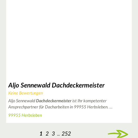
|
Leaflet
© OpenStreetMap contributors ♥,
tiles generated by protomaps
,
Protomaps
©
OpenStreetMap
Aljo Sennewald Dachdeckermeister
Keine Bewertungen
Aljo Sennewald
Dachdeckermeister
ist Ihr kompetenter
Ansprechpartner für Dacharbeiten in 99955 Herbsleben. …
99955 Herbsleben
1
2
3
252
...