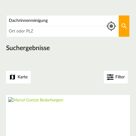
Was
Aktu
Wo
Suchergebnisse
Karte
Filter
3
+
5
−
2