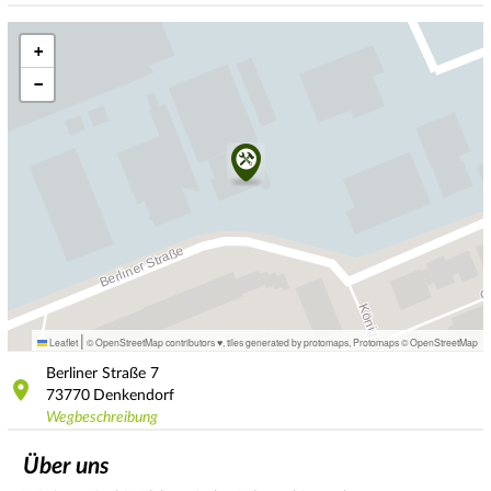
+
−
|
Leaflet
© OpenStreetMap contributors ♥,
tiles generated by protomaps
,
Protomaps
©
OpenStreetMap
Berliner Straße
7
73770
Denkendorf
Wegbeschreibung
Über uns