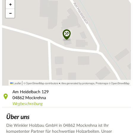
+
−
|
Leaflet
© OpenStreetMap contributors ♥,
tiles generated by protomaps
,
Protomaps
©
OpenStreetMap
Am Heidelbach
129
04862
Mockrehna
Wegbeschreibung
Über uns
Die Winkler Holzbau GmbH in 04862 Mockrehna ist Ihr
kompetenter Partner für hochwertige Holzarbeiten. Unser