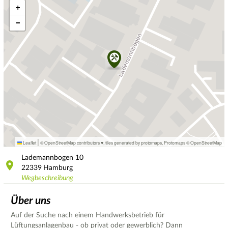
+
−
|
Leaflet
© OpenStreetMap contributors ♥,
tiles generated by protomaps
,
Protomaps
©
OpenStreetMap
Lademannbogen
10
22339
Hamburg
Wegbeschreibung
Über uns
Auf der Suche nach einem Handwerksbetrieb für
Lüftungsanlagenbau - ob privat oder gewerblich? Dann