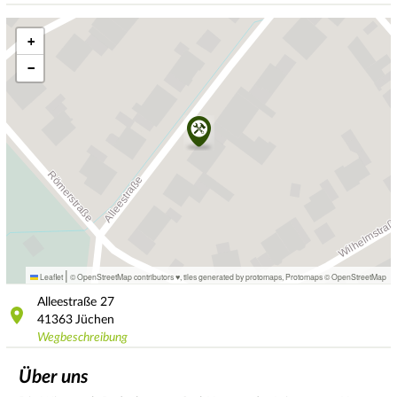
+
−
|
Leaflet
© OpenStreetMap contributors ♥,
tiles generated by protomaps
,
Protomaps
©
OpenStreetMap
Alleestraße
27
41363
Jüchen
Wegbeschreibung
Über uns