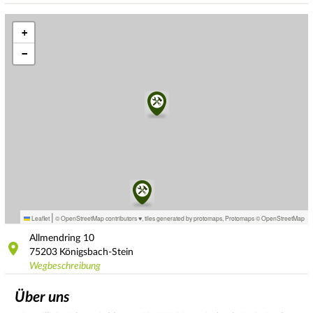
+
−
|
Leaflet
© OpenStreetMap contributors ♥,
tiles generated by protomaps
,
Protomaps
©
OpenStreetMap
Allmendring
10
75203
Königsbach-Stein
Wegbeschreibung
Über uns