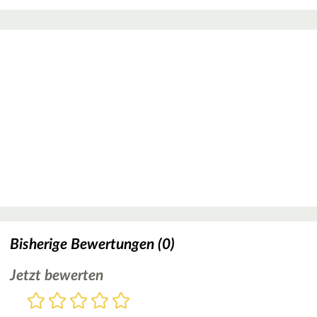
Bisherige Bewertungen (0)
Jetzt bewerten
Bewertung
1
2
3
4
5
Stern
Sterne
Sterne
Sterne
Sterne