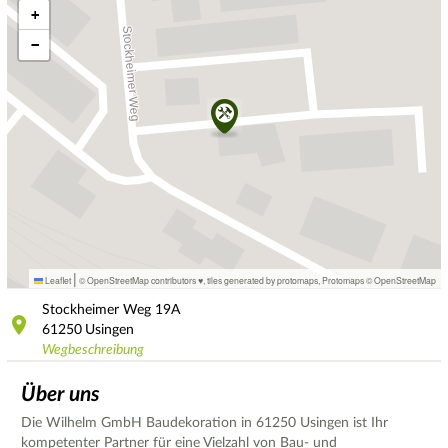
+
−
|
Leaflet
© OpenStreetMap contributors ♥,
tiles generated by protomaps
,
Protomaps
©
OpenStreetMap
Stockheimer Weg
19A
61250
Usingen
Wegbeschreibung
Über uns
Die Wilhelm GmbH Baudekoration in 61250 Usingen ist Ihr
kompetenter Partner für eine Vielzahl von Bau- und