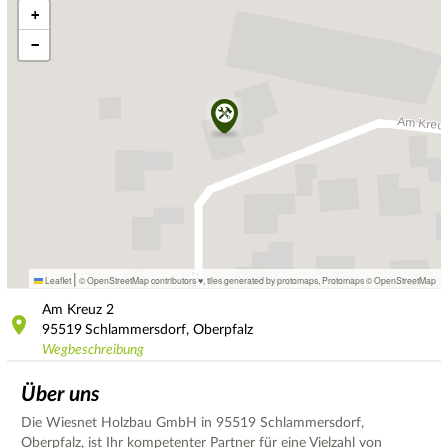
+
−
|
Leaflet
© OpenStreetMap contributors ♥,
tiles generated by protomaps
,
Protomaps
©
OpenStreetMap
Am Kreuz
2
95519
Schlammersdorf, Oberpfalz
Wegbeschreibung
Über uns
Die Wiesnet Holzbau GmbH in 95519 Schlammersdorf,
Oberpfalz, ist Ihr kompetenter Partner für eine Vielzahl von