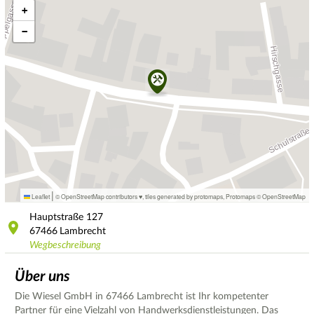
+
−
|
Leaflet
© OpenStreetMap contributors ♥,
tiles generated by protomaps
,
Protomaps
©
OpenStreetMap
Hauptstraße
127
67466
Lambrecht
Wegbeschreibung
Über uns
Die Wiesel GmbH in 67466 Lambrecht ist Ihr kompetenter
Partner für eine Vielzahl von Handwerksdienstleistungen. Das