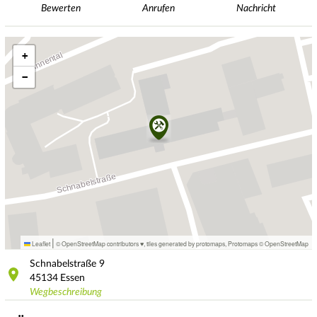
Bewerten
Anrufen
Nachricht
+
−
|
Leaflet
© OpenStreetMap contributors ♥,
tiles generated by protomaps
,
Protomaps
©
OpenStreetMap
Schnabelstraße
9
45134
Essen
Wegbeschreibung