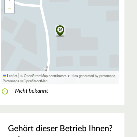
−
|
Leaflet
© OpenStreetMap contributors ♥,
tiles generated by protomaps
,
Protomaps
©
OpenStreetMap
Nicht bekannt
Gehört dieser Betrieb Ihnen?