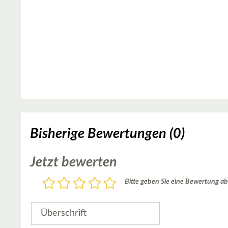
Bisherige Bewertungen (0)
Jetzt bewerten
Bewertung
Bitte geben Sie eine Bewertung ab
1
2
3
4
5
Stern
Sterne
Sterne
Sterne
Sterne
Überschrift