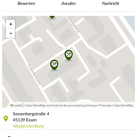
Bewerten
Anrufen
Nachricht
+
−
|
Leaflet
© OpenStreetMap contributors ♥,
tiles generated by protomaps
,
Protomaps
©
OpenStreetMap
Sessenbergstraße
4
45139
Essen
Wegbeschreibung