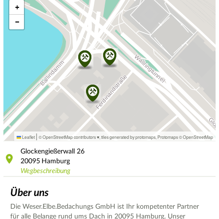
+
−
|
Leaflet
© OpenStreetMap contributors ♥,
tiles generated by protomaps
,
Protomaps
©
OpenStreetMap
Glockengießerwall
26
20095
Hamburg
Wegbeschreibung
Über uns
Die Weser.Elbe.Bedachungs GmbH ist Ihr kompetenter Partner
für alle Belange rund ums Dach in 20095 Hamburg. Unser