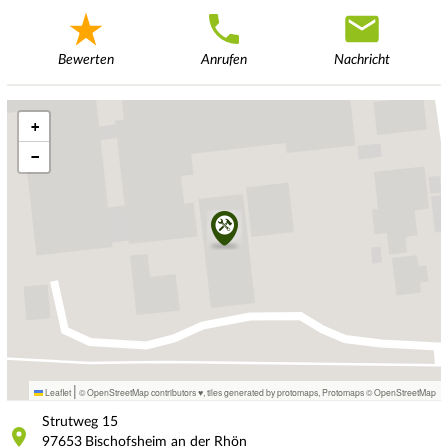
Bewerten
Anrufen
Nachricht
+
−
|
Leaflet
© OpenStreetMap contributors ♥,
tiles generated by protomaps
,
Protomaps
©
OpenStreetMap
Strutweg
15
97653
Bischofsheim an der Rhön