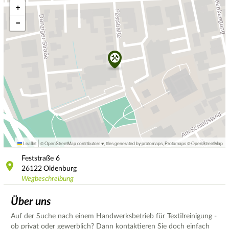
+
−
|
Leaflet
© OpenStreetMap contributors ♥,
tiles generated by protomaps
,
Protomaps
©
OpenStreetMap
Feststraße
6
26122
Oldenburg
Wegbeschreibung
Über uns
Auf der Suche nach einem Handwerksbetrieb für Textilreinigung -
ob privat oder gewerblich? Dann kontaktieren Sie doch einfach