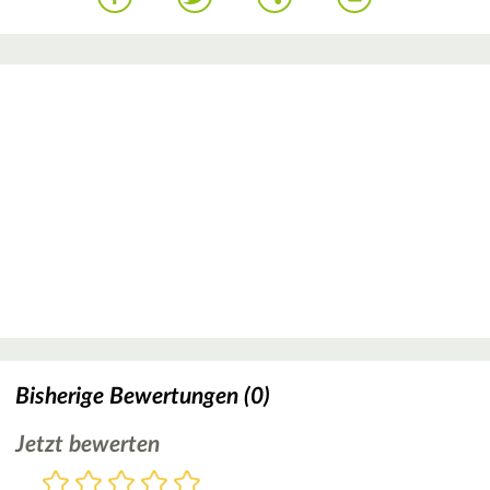
Bisherige Bewertungen (0)
Jetzt bewerten
Bewertung
1
2
3
4
5