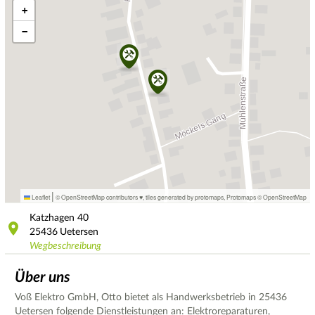
+
−
|
Leaflet
© OpenStreetMap contributors ♥,
tiles generated by protomaps
,
Protomaps
©
OpenStreetMap
Katzhagen
40
25436
Uetersen
Wegbeschreibung
Über uns
Voß Elektro GmbH, Otto bietet als Handwerksbetrieb in 25436
Uetersen folgende Dienstleistungen an: Elektroreparaturen,