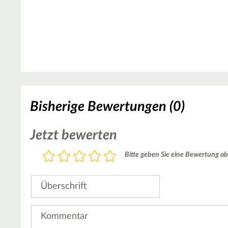
Bisherige Bewertungen (0)
Jetzt bewerten
Bewertung
Bitte geben Sie eine Bewertung ab
1
2
3
4
5
Stern
Sterne
Sterne
Sterne
Sterne
Überschrift
Kommentar