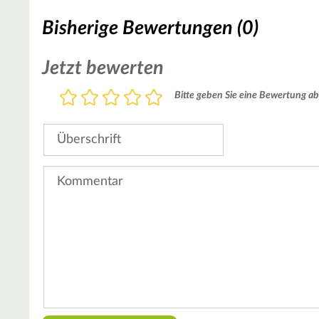
Bisherige Bewertungen (0)
Jetzt bewerten
Bewertung
Bitte geben Sie eine Bewertung ab
1
2
3
4
5
Stern
Sterne
Sterne
Sterne
Sterne
Überschrift
Kommentar