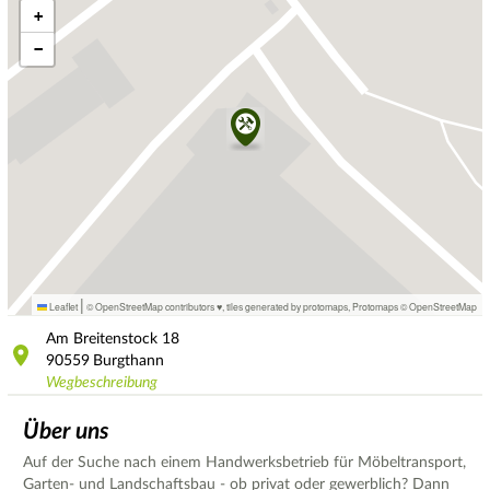
+
−
|
Leaflet
© OpenStreetMap contributors ♥,
tiles generated by protomaps
,
Protomaps
©
OpenStreetMap
Am Breitenstock
18
90559
Burgthann
Wegbeschreibung
Über uns
Auf der Suche nach einem Handwerksbetrieb für Möbeltransport,
Garten- und Landschaftsbau - ob privat oder gewerblich? Dann