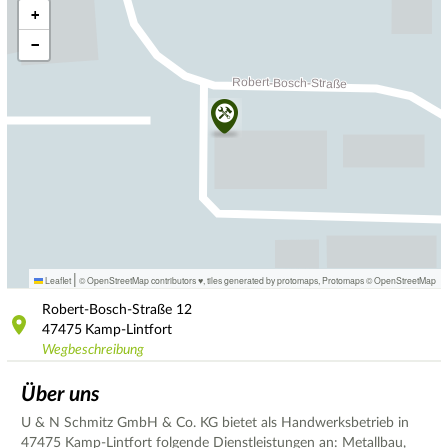
+
−
|
Leaflet
© OpenStreetMap contributors ♥,
tiles generated by protomaps
,
Protomaps
©
OpenStreetMap
Robert-Bosch-Straße
12
47475
Kamp-Lintfort
Wegbeschreibung
Über uns
U & N Schmitz GmbH & Co. KG bietet als Handwerksbetrieb in
47475 Kamp-Lintfort folgende Dienstleistungen an: Metallbau,