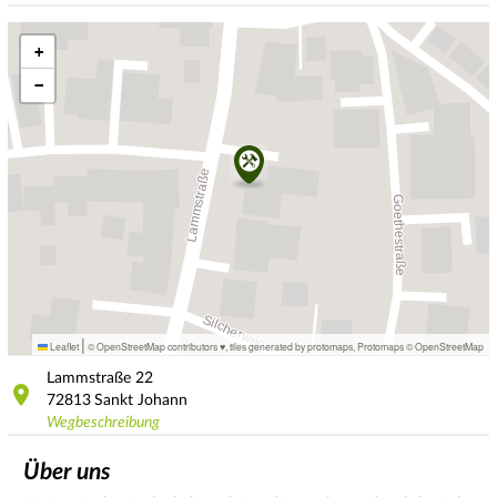
+
−
|
Leaflet
© OpenStreetMap contributors ♥,
tiles generated by protomaps
,
Protomaps
©
OpenStreetMap
Lammstraße
22
72813
Sankt Johann
Wegbeschreibung
Über uns