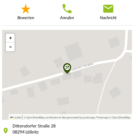
Bewerten
Anrufen
Nachricht
+
−
|
Leaflet
© OpenStreetMap contributors ♥,
tiles generated by protomaps
,
Protomaps
©
OpenStreetMap
Dittersdorfer Straße
28
08294
Lößnitz