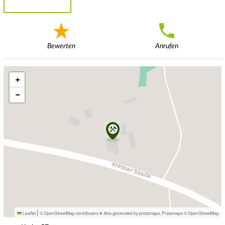
Bewerten
Anrufen
+
−
|
Leaflet
© OpenStreetMap contributors ♥,
tiles generated by protomaps
,
Protomaps
©
OpenStreetMap