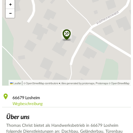
+
−
|
Leaflet
© OpenStreetMap contributors ♥,
tiles generated by protomaps
,
Protomaps
©
OpenStreetMap
66679
Losheim
Wegbeschreibung
Über uns
Thomas Christ bietet als Handwerksbetrieb in 66679 Losheim
folgende Dienstleistungen an: Dachbau, Geländerbau, Türenbau