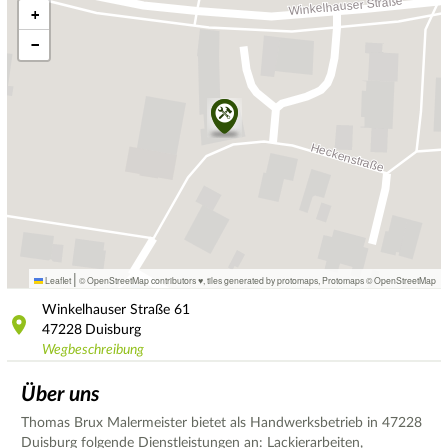
+
−
|
Leaflet
© OpenStreetMap contributors ♥,
tiles generated by protomaps
,
Protomaps
©
OpenStreetMap
Winkelhauser Straße
61
47228
Duisburg
Wegbeschreibung
Über uns
Thomas Brux Malermeister bietet als Handwerksbetrieb in 47228
Duisburg folgende Dienstleistungen an: Lackierarbeiten,