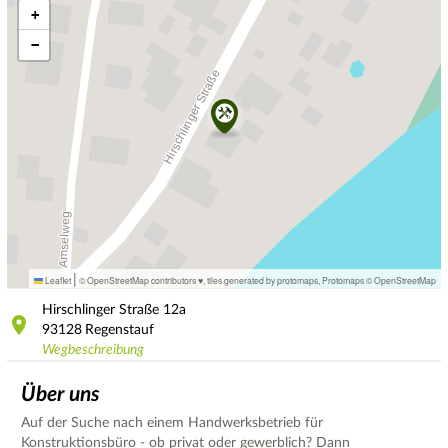
+
−
|
Leaflet
© OpenStreetMap contributors ♥,
tiles generated by protomaps
,
Protomaps
©
OpenStreetMap
Hirschlinger Straße
12a
93128
Regenstauf
Wegbeschreibung
Über uns
Auf der Suche nach einem Handwerksbetrieb für
Konstruktionsbüro - ob privat oder gewerblich? Dann