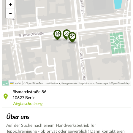
+
−
|
Leaflet
© OpenStreetMap contributors ♥,
tiles generated by protomaps
,
Protomaps
©
OpenStreetMap
Bismarckstraße
86
10627
Berlin
Wegbeschreibung
Über uns
Auf der Suche nach einem Handwerksbetrieb für
Teppichreinigung - ob privat oder gewerblich? Dann kontaktieren