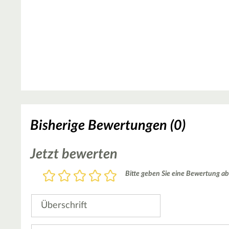
Bisherige Bewertungen (0)
Jetzt bewerten
Bewertung
Bitte geben Sie eine Bewertung ab
1
2
3
4
5
Stern
Sterne
Sterne
Sterne
Sterne
Überschrift
Kommentar