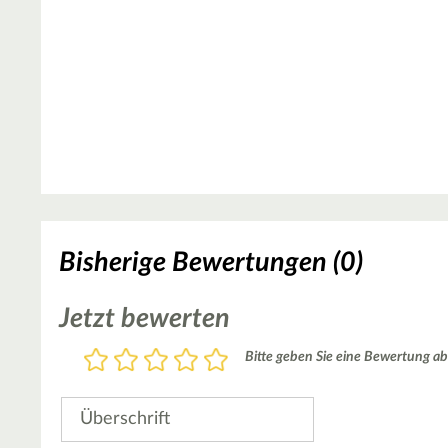
Bisherige Bewertungen (0)
Jetzt bewerten
Bewertung
Bitte geben Sie eine Bewertung ab
1
2
3
4
5
Stern
Sterne
Sterne
Sterne
Sterne
Überschrift