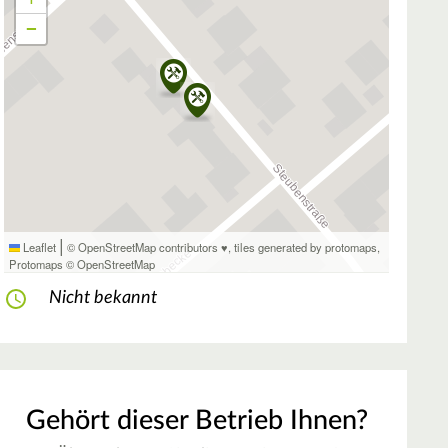
−
|
Leaflet
© OpenStreetMap contributors ♥,
tiles generated by protomaps
,
Protomaps
©
OpenStreetMap
Nicht bekannt
Gehört dieser Betrieb Ihnen?