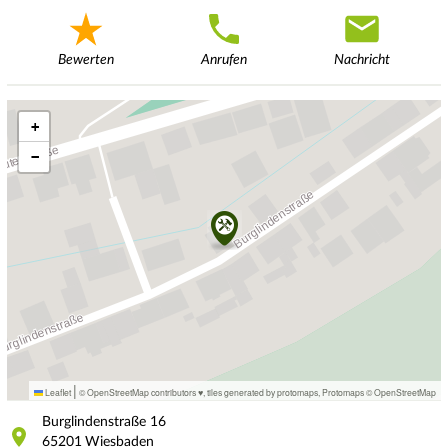
Bewerten
Anrufen
Nachricht
+
−
|
Leaflet
© OpenStreetMap contributors ♥,
tiles generated by protomaps
,
Protomaps
©
OpenStreetMap
Burglindenstraße
16
65201
Wiesbaden