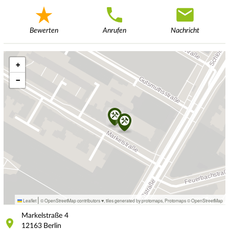
Bewerten
Anrufen
Nachricht
+
−
|
Leaflet
© OpenStreetMap contributors ♥,
tiles generated by protomaps
,
Protomaps
©
OpenStreetMap
Markelstraße
4
12163
Berlin